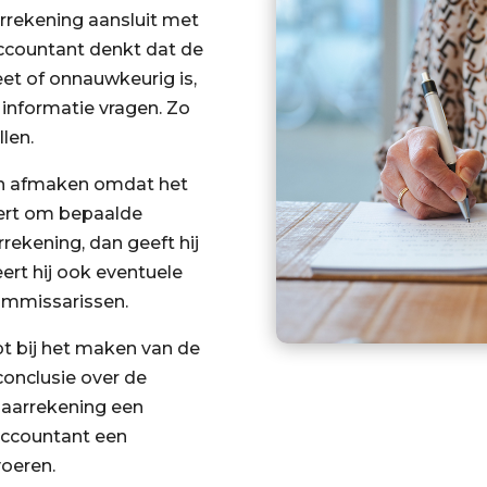
arrekening aansluit met
 accountant denkt dat de
et of onnauwkeurig is,
 informatie vragen. Zo
llen.
an afmaken omdat het
gert om bepaalde
rekening, dan geeft hij
ert hij ook eventuele
ommissarissen.
t bij het maken van de
conclusie over de
 jaarrekening een
 accountant een
voeren.