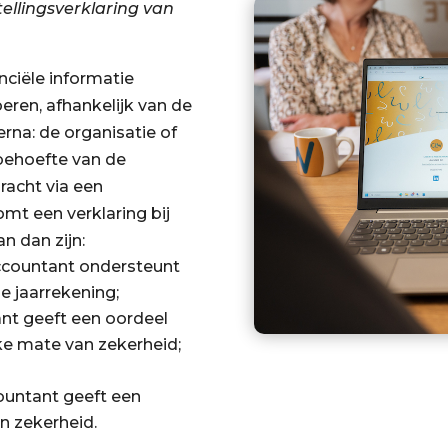
ellingsverklaring van
nciële informatie
eren, afhankelijk van de
erna: de organisatie of
behoefte van de
racht via een
omt een verklaring bij
n dan zijn:
accountant ondersteunt
de jaarrekening;
ant geeft een oordeel
ke mate van zekerheid;
ountant geeft een
n zekerheid.